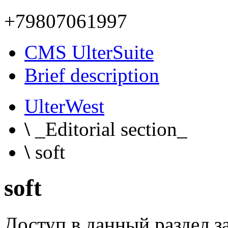
+79807061997
CMS UlterSuite
Brief description
UlterWest
\
_Editorial section_
\
soft
soft
Доступ в данный раздел з